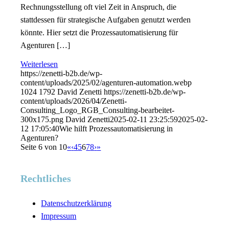
Rechnungsstellung oft viel Zeit in Anspruch, die
stattdessen für strategische Aufgaben genutzt werden
könnte. Hier setzt die Prozessautomatisierung für
Agenturen […]
Weiterlesen
https://zenetti-b2b.de/wp-
content/uploads/2025/02/agenturen-automation.webp
1024
1792
David Zenetti
https://zenetti-b2b.de/wp-
content/uploads/2026/04/Zenetti-
Consulting_Logo_RGB_Consulting-bearbeitet-
300x175.png
David Zenetti
2025-02-11 23:25:59
2025-02-
12 17:05:40
Wie hilft Prozessautomatisierung in
Agenturen?
Seite 6 von 10
«
‹
4
5
6
7
8
›
»
Rechtliches
Datenschutzerklärung
Impressum