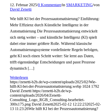
12. Februar 2025
/
0 Kommentare
/
in
SMARKETING
/
von
David Zenetti
Wie hilft KI bei der Prozessautomatisierung? Einführung:
Mehr Effizienz durch Künstliche Intelligenz in der
Automatisierung Die Prozessautomatisierung entwickelt
sich stetig weiter – und künstliche Intelligenz (KI) spielt
dabei eine immer größere Rolle. Während klassische
Automatisierungssysteme vordefinierte Regeln befolgen,
geht KI noch einen Schritt weiter: Sie lernt aus Daten,
trifft eigenständige Entscheidungen und passt Prozesse
dynamisch […]
Weiterlesen
https://zenetti-b2b.de/wp-content/uploads/2025/02/Wie-
hilft-KI-bei-der-Prozessautomatisierung.webp
1024
1792
David Zenetti
https://zenetti-b2b.de/wp-
content/uploads/2026/04/Zenetti-
Consulting_Logo_RGB_Consulting-bearbeitet-
300x175.png
David Zenetti
2025-02-12 12:22:23
2025-02-
13 11:23:26
Wie hilft KI bei der Prozessautomatisierung?