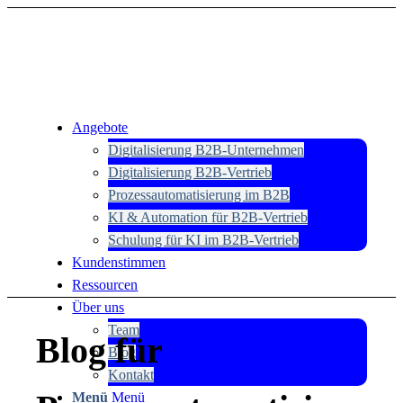
Angebote
Digitalisierung B2B-Unternehmen
Digitalisierung B2B-Vertrieb
Prozessautomatisierung im B2B
KI & Automation für B2B-Vertrieb
Schulung für KI im B2B-Vertrieb
Kundenstimmen
Ressourcen
Über uns
Team
Blog für
Blog
Kontakt
Menü
Menü