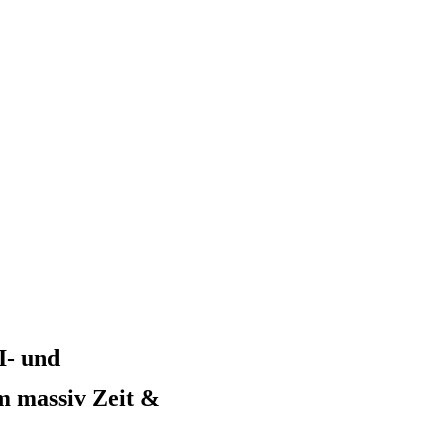
I- und
m massiv Zeit
&