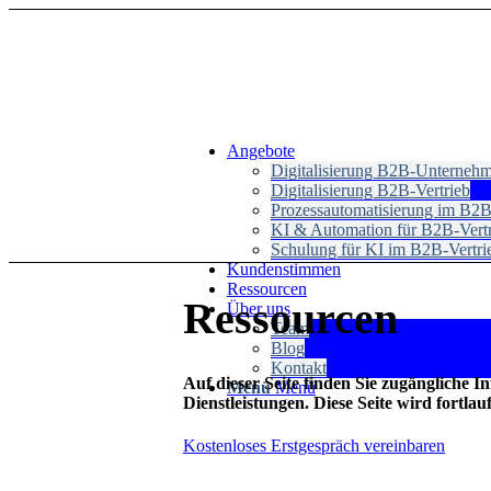
Angebote
Digitalisierung B2B-Unterneh
Digitalisierung B2B-Vertrieb
Prozessautomatisierung im B2
KI & Automation für B2B-Vert
Schulung für KI im B2B-Vertri
Kundenstimmen
Ressourcen
Ressourcen
Über uns
Team
Blog
Kontakt
Auf dieser Seite finden Sie zugängliche
Menü
Menü
Dienstleistungen. Diese Seite wird fortlau
Kostenloses Erstgespräch vereinbaren