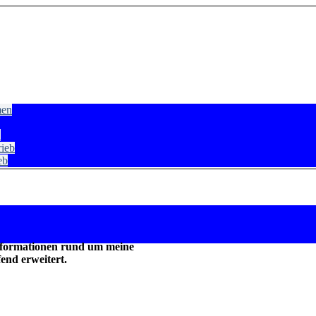
men
B
rieb
eb
 Informationen rund um meine
fend erweitert.